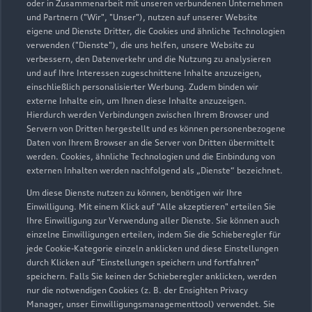
02131 96000
oder in Zusammenarbeit mit unseren verbundenen Unternehmen
und Partnern ("Wir", "Unser"), nutzen auf unserer Website
eigene und Dienste Dritter, die Cookies und ähnliche Technologien
kaarst@moll.de
verwenden ("Dienste"), die uns helfen, unsere Website zu
verbessern, den Datenverkehr und die Nutzung zu analysieren
Kontaktdaten herunterladen
und auf Ihre Interessen zugeschnittene Inhalte anzuzeigen,
einschließlich personalisierter Werbung. Zudem binden wir
externe Inhalte ein, um Ihnen diese Inhalte anzuzeigen.
Hierdurch werden Verbindungen zwischen Ihrem Browser und
Servern von Dritten hergestellt und es können personenbezogene
Öffnungszeiten
Daten von Ihrem Browser an die Server von Dritten übermittelt
werden. Cookies, ähnliche Technologien und die Einbindung von
externen Inhalten werden nachfolgend als „Dienste“ bezeichnet.
Service
Um diese Dienste nutzen zu können, benötigen wir Ihre
Geschlossen
,
öffnet am
Donnerstag
Einwilligung. Mit einem Klick auf "Alle akzeptieren" erteilen Sie
Ihre Einwilligung zur Verwendung aller Dienste. Sie können auch
07:00
einzelne Einwilligungen erteilen, indem Sie die Schieberegler für
jede Cookie-Kategorie einzeln anklicken und diese Einstellungen
durch Klicken auf "Einstellungen speichern und fortfahren"
Montag - Freitag
07:00 - 18:00
speichern. Falls Sie keinen der Schieberegler anklicken, werden
nur die notwendigen Cookies (z. B. der Ensighten Privacy
Samstag -
Geschlossen
Manager, unser Einwilligungsmanagementtool) verwendet. Sie