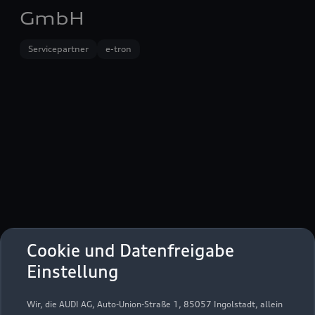
GmbH
Servicepartner
e-tron
Cookie und Datenfreigabe
Königsberger Straße 2
Einstellung
41564 Kaarst
Wir, die AUDI AG, Auto-Union-Straße 1, 85057 Ingolstadt, allein