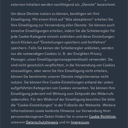
externen Inhalten werden nachfolgend als „Dienste“ bezeichnet.
Um diese Dienste nutzen zu können, benötigen wir Ihre
Einwilligung. Mit einem Klick auf "Alle akzeptieren" erteilen Sie
Ihre Einwilligung zur Verwendung aller Dienste. Sie können auch
einzelne Einwilligungen erteilen, indem Sie die Schieberegler für
jede Cookie-Kategorie einzeln anklicken und diese Einstellungen
durch Klicken auf "Einstellungen speichern und fortfahren"
speichern. Falls Sie keinen der Schieberegler anklicken, werden
nur die notwendigen Cookies (z. B. der Ensighten Privacy
Manager, unser Einwilligungsmanagementtool) verwendet. Sie
sind nicht gesetzlich verpflichtet, in die Verwendung von Cookies
Königsberger Straße 2
einzuwilligen, aber wenn Sie Ihre Einwilligung nicht erteilen,
41564 Kaarst
können Sie bestimmte unserer Dienste möglicherweise nicht
nutzen. Sie können Ihre Cookie-Einstellungen anhand der unten
aufgeführten Kategorien von Cookies verwalten. Sie können Ihre
02131 96000
Einwilligung jederzeit mit Wirkung zum Zeitpunkt des Widerrufs
widerrufen. Für den Widerruf der Einwilligung beachten Sie bitte
kaarst@moll.de
die "Cookie-Einstellungen" in der Fußzeile der Webseite. Weitere
Informationen sowie konkrete Hinweise zur Verwendung Ihrer
personenbezogenen Daten finden Sie in unserer
Cookie Richtlinie
,
Kontaktdaten herunterladen
unserem
Datenschutzhinweis
und im
Impressum
.